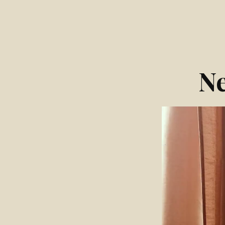
Ne
Video
přehrávač