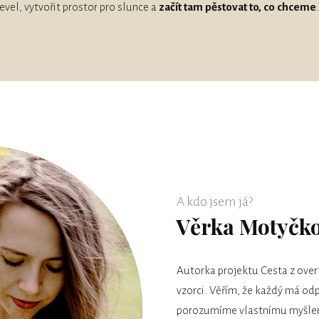
vel, vytvořit prostor pro slunce a
začít tam pěstovat to, co chceme
.
A kdo jsem já?
Věrka Motyčk
Autorka projektu Cesta z ove
vzorci. Věřím, že každý má od
porozumíme vlastnímu myšlení