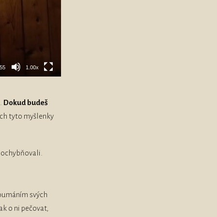
:55
1.00x
.
Dokud budeš
ých tyto myšlenky
zpochybňovali.
koumáním svých
ak o ni pečovat,