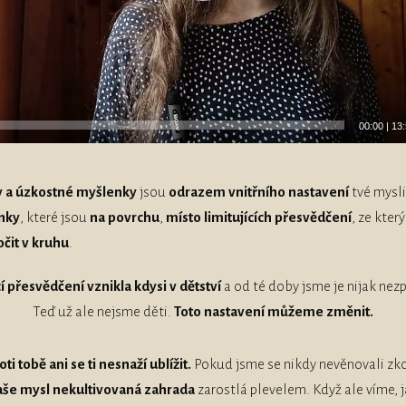
00:00
|
13
y a úzkostné myšlenky
jsou
odrazem vnitřního nastavení
tvé mysli
nky
, které jsou
na povrchu
,
místo limitujících přesvědčení
, ze kter
očit v kruhu
.
cí přesvědčení vznikla kdysi v dětství
a od té doby jsme je nijak ne
Teď už ale nejsme děti.
Toto nastavení můžeme změnit.
ti tobě ani se ti nesnaží ublížit.
Pokud jsme se nikdy nevěnovali z
aše mysl nekultivovaná zahrada
zarostlá plevelem. Když ale víme, j