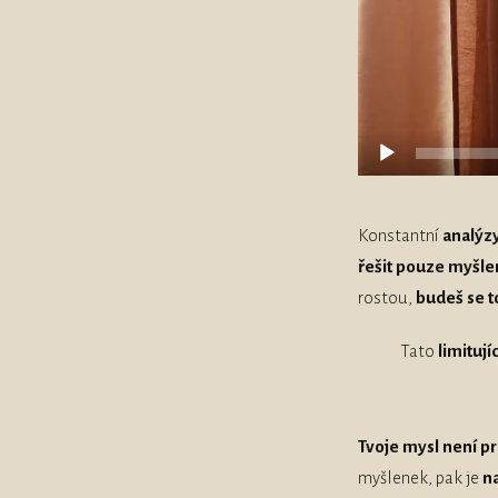
Konstantní
analýz
řešit pouze myšle
rostou,
budeš se t
Tato
limitují
Tvoje mysl není pro
myšlenek, pak je
n