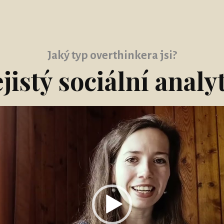
Jaký typ overthinkera jsi?
jistý sociální analy