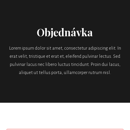
Objednávka
Lorem ipsum dolor sit amet, consectetur adipiscing elit. In
erat velit, tristique et erat et, eleifend pulvinar lectus. Sed
pulvinar lacus nec libero luctus tincidunt. Proin dui lacus,
aliquet ut tellus porta, ullamcorper rutrum nisl.