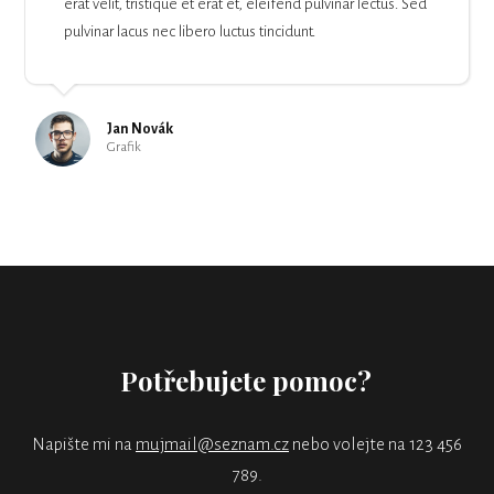
erat velit, tristique et erat et, eleifend pulvinar lectus. Sed
pulvinar lacus nec libero luctus tincidunt.
Jan Novák
Grafik
Potřebujete pomoc?
Napište mi na
mujmail@seznam.cz
nebo volejte na 123 456
789.