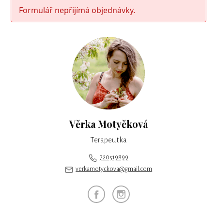
Formulář nepřijímá objednávky.
Věrka Motyčková
Terapeutka
720519899
verkamotyckova@gmail.com