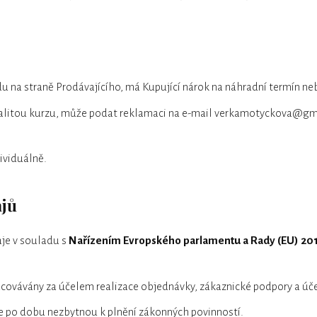
u na straně Prodávajícího, má Kupující nárok na náhradní termín ne
kvalitou kurzu, může podat reklamaci na e-mail verkamotyckova@gm
ividuálně.
ajů
aje v souladu s
Nařízením Evropského parlamentu a Rady (EU) 20
acovávány za účelem realizace objednávky, zákaznické podpory a úče
e po dobu nezbytnou k plnění zákonných povinností.