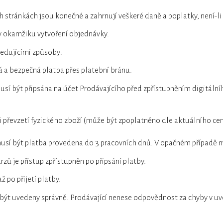
stránkách jsou konečné a zahrnují veškeré daně a poplatky, není-li
v okamžiku vytvoření objednávky.
ledujícími způsoby:
á a bezpečná platba přes platební bránu.
usí být připsána na účet Prodávajícího před zpřístupněním digitál
 převzetí fyzického zboží (může být zpoplatněno dle aktuálního cen
usí být platba provedena do 3 pracovních dnů. V opačném případě 
rzů je přístup zpřístupněn po připsání platby.
ž po přijetí platby.
 být uvedeny správně. Prodávající nenese odpovědnost za chyby v uv