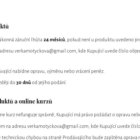
uktů
zákonná záruční lhůta
24 měsíců
, pokud není u produktu uvedeno jin
adresu verkamotyckova@gmail.com, kde Kupující uvede číslo objedn
vající nabídne opravu, výměnu nebo vrácení peněz.
zději do
30 dnů
od jejího podání.
duktů a online kurzů
ne kurz nefunguje správně, Kupující má právo požádat o opravu neb
em na adresu verkamotyckova@gmail.com, kde Kupující uvede číslo
 technickou chybou na straně Prodávajícího bude zajištěna oprava 