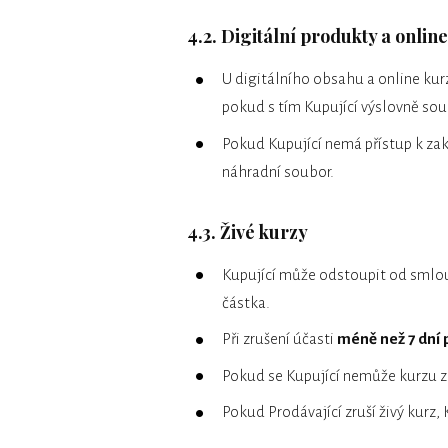
4.2. Digitální produkty a onlin
U digitálního obsahu a online ku
pokud s tím Kupující výslovně so
Pokud Kupující nemá přístup k za
náhradní soubor.
4.3. Živé kurzy
Kupující může odstoupit od smlou
částka.
Při zrušení účasti
méně než 7 dní
Pokud se Kupující nemůže kurzu z
Pokud Prodávající zruší živý kurz,