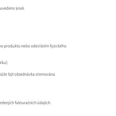
 uvedeno jinak.
ního produktu nebo odesláním fyzického
íku).
může být objednávka stornována.
edených fakturačních údajích.