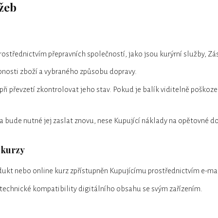
užeb
rostřednictvím přepravních společností, jako jsou kurýrní služby, Z
pnosti zboží a vybraného způsobu dopravy.
a při převzetí zkontrolovat jeho stav. Pokud je balík viditelně poško
 bude nutné jej zaslat znovu, nese Kupující náklady na opětovné do
e kurzy
odukt nebo online kurz zpřístupněn Kupujícímu prostřednictvím e-m
í technické kompatibility digitálního obsahu se svým zařízením.