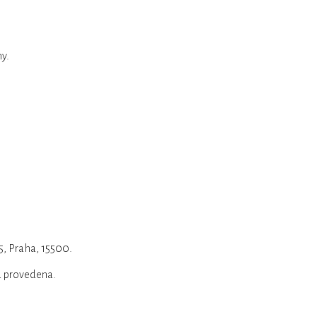
y.
, Praha, 15500.
a provedena.