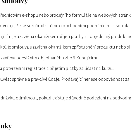
í smlouvy
střednictvím e-shopu nebo prodejního formuláře na webových strán
tvrzuje, že se seznámil s těmito obchodními podmínkami a souhlasí
jícím je uzavřena okamžikem přijetí platby za objednaný produkt n
duktů je smlouva uzavřena okamžikem zpřístupnění produktu nebo s
 uzavřena odesláním objednaného zboží Kupujícímu.
 potvrzením registrace a přijetím platby za účast na kurzu.
e uvést správné a pravdivé údaje. Prodávající nenese odpovědnost 
bjednávku odmítnout, pokud existuje důvodné podezření na podvodn
ínky