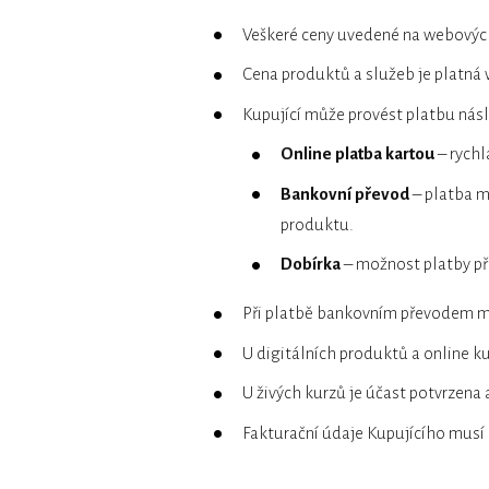
Veškeré ceny uvedené na webových 
Cena produktů a služeb je platná 
Kupující může provést platbu nás
Online platba kartou
– rychl
Bankovní převod
– platba m
produktu.
Dobírka
– možnost platby při
Při platbě bankovním převodem m
U digitálních produktů a online ku
U živých kurzů je účast potvrzena a
Fakturační údaje Kupujícího musí