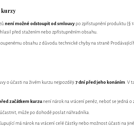
e kurzy
rzů
není možné odstoupit od smlouvy
po zpřístupnění produktu (§ 
uhlasil před stažením nebo zpřístupněním obsahu.
koupenému obsahu z důvodu technické chyby na straně Prodávající
vy o účasti na živém kurzu nejpozději
7 dní před jeho konáním
. V 
 před začátkem kurzu
není nárok na vrácení peněz, neboť se jedná o 
účastnit, může po dohodě poslat náhradníka.
 Kupující má nárok na vrácení celé částky nebo možnost účasti na ji