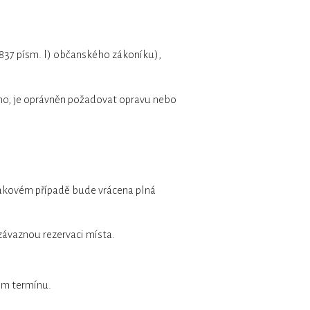
1837 písm. l) občanského zákoníku),
ho, je oprávněn požadovat opravu nebo
takovém případě bude vrácena plná
závaznou rezervaci místa.
ném termínu.