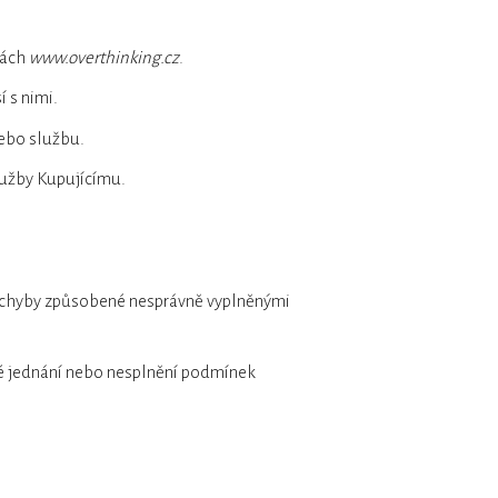
kách
www.overthinking.cz
.
 s nimi.
ebo službu.
lužby Kupujícímu.
za chyby způsobené nesprávně vyplněnými
é jednání nebo nesplnění podmínek