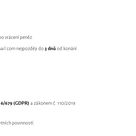
bo vrácení peněz.
ail.com nejpozději do
3 dnů
od konání
16/679 (GDPR)
a zákonem č. 110/2019
tních povinností.