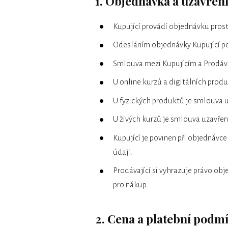
1. Objednávka a uzavřen
Kupující provádí objednávku pro
Odesláním objednávky Kupující po
Smlouva mezi Kupujícím a Prodáva
U online kurzů a digitálních pro
U fyzických produktů je smlouva
U živých kurzů je smlouva uzavřena
Kupující je povinen při objednávc
údaji.
Prodávající si vyhrazuje právo o
pro nákup.
2. Cena a platební podm