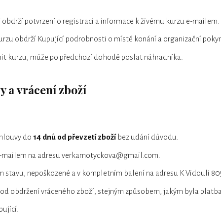
obdrží potvrzení o registraci a informace k živému kurzu e-mailem.
rzu obdrží Kupující podrobnosti o místě konání a organizační pokyn
it kurzu, může po předchozí dohodě poslat náhradníka.
y a vrácení zboží
smlouvy do
14 dnů od převzetí zboží
bez udání důvodu.
e-mailem na adresu verkamotyckova@gmail.com.
m stavu, nepoškozené a v kompletním balení na adresu K Vidouli 805
od obdržení vráceného zboží, stejným způsobem, jakým byla platb
ující.