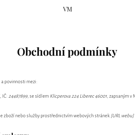
VM
Obchodní podmínky
 a povinnosti mezi:
, IČ:
24487899
, se sídlem
Klicperova 224 Liberec 46001
, zapsaným v 
je zboží nebo služby prostřednictvím webových stránek
[URL webu]