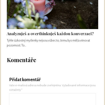
Analyzuješ a overthinkuješ každou konverzaci?
Tyhle úzkostný myšlenky nejsou vůbec to, čemu bys měl/a věnovat
pozornost. To…
Komentáře
Přidat komentář
Vaše e-mailová adresa nebude zveřejněna.
Vyžadované informace jsou
označeny
*