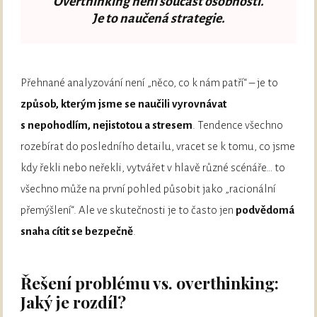
Overthinking není součást osobnosti.
Je to naučená strategie.
Přehnané analyzování není „něco, co k nám patří“ – je to
způsob, kterým jsme se naučili vyrovnávat
s nepohodlím, nejistotou a stresem
. Tendence všechno
rozebírat do posledního detailu, vracet se k tomu, co jsme
kdy řekli nebo neřekli, vytvářet v hlavě různé scénáře… to
všechno může na první pohled působit jako „racionální
přemýšlení“. Ale ve skutečnosti je to často jen
podvědomá
snaha cítit se bezpečně
.
Řešení problému vs. overthinking:
Jaký je rozdíl?