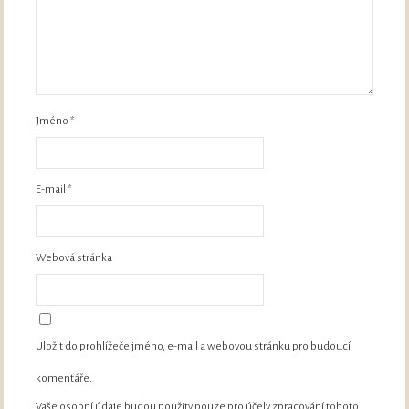
Jméno
*
E-mail
*
Webová stránka
Uložit do prohlížeče jméno, e-mail a webovou stránku pro budoucí
komentáře.
Vaše osobní údaje budou použity pouze pro účely zpracování tohoto