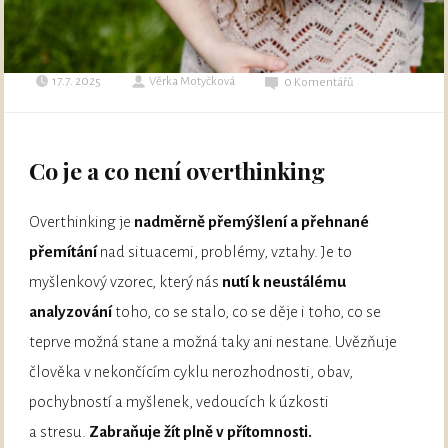
17.7. 2025
Věrka Motyčková
0 Komentářů
Co je a co není overthinking
Overthinking je
nadměrně přemýšlení a přehnané
přemítání
nad situacemi, problémy, vztahy. Je to
myšlenkový vzorec, který nás
nutí k neustálému
analyzování
toho, co se stalo, co se děje i toho, co se
teprve možná stane a možná taky ani nestane. Uvězňuje
člověka v nekončícím cyklu nerozhodnosti, obav,
pochybností a myšlenek, vedoucích k úzkosti
a stresu.
Zabraňuje žít plně v přítomnosti.