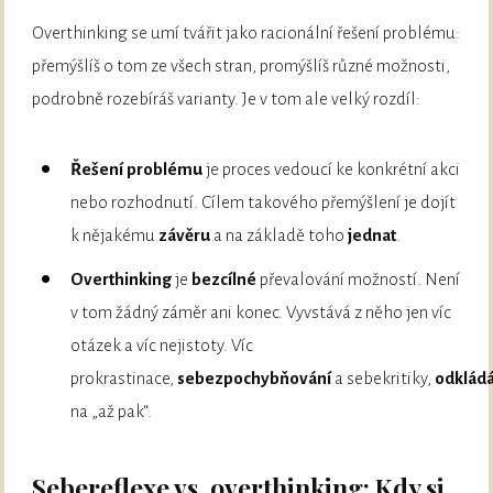
Overthinking se umí tvářit jako racionální řešení problému:
přemýšlíš o tom ze všech stran, promýšlíš různé možnosti,
podrobně rozebíráš varianty. Je v tom ale velký rozdíl:
Řešení problému
je proces vedoucí ke konkrétní akci
nebo rozhodnutí. Cílem takového přemýšlení je dojít
k nějakému
závěru
a na základě toho
jednat
.
Overthinking
je
bezcílné
převalování možností. Není
v tom žádný záměr ani konec. Vyvstává z něho jen víc
otázek a víc nejistoty. Víc
prokrastinace,
sebezpochybňování
a sebekritiky,
odklád
na „až pak“.
Sebereflexe vs. overthinking: Kdy si