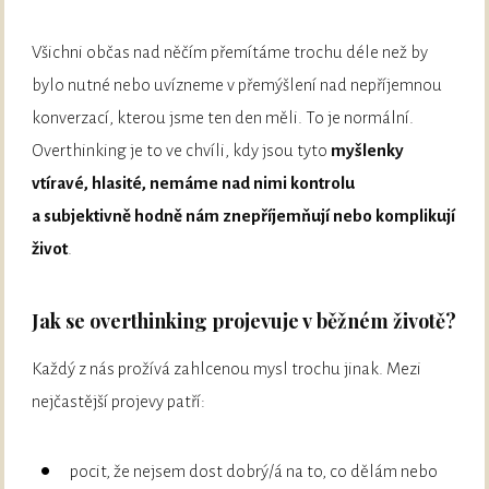
Všichni občas nad něčím přemítáme trochu déle než by
bylo nutné nebo uvízneme v přemýšlení nad nepříjemnou
konverzací, kterou jsme ten den měli. To je normální.
Overthinking je to ve chvíli, kdy jsou tyto
myšlenky
vtíravé, hlasité, nemáme nad nimi kontrolu
a subjektivně hodně nám znepříjemňují nebo komplikují
život
.
Jak se overthinking projevuje v běžném životě?
Každý z nás prožívá zahlcenou mysl trochu jinak. Mezi
nejčastější projevy patří:
pocit, že nejsem dost dobrý/á na to, co dělám nebo