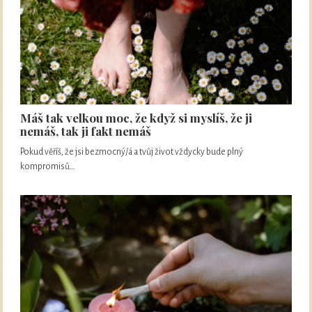
Máš tak velkou moc, že když si myslíš, že ji
nemáš, tak ji fakt nemáš
Pokud věříš, že jsi bezmocný/á a tvůj život vždycky bude plný
kompromisů…