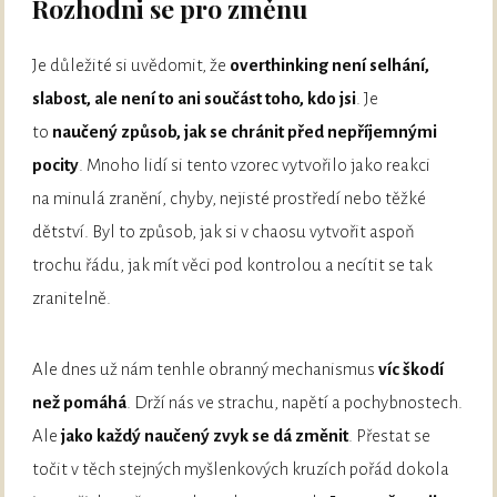
Rozhodni se pro změnu
Je důležité si uvědomit, že
overthinking není selhání,
slabost, ale není to ani součást toho, kdo jsi
. Je
to
naučený způsob, jak se chránit před nepříjemnými
pocity
. Mnoho lidí si tento vzorec vytvořilo jako reakci
na minulá zranění, chyby, nejisté prostředí nebo těžké
dětství. Byl to způsob, jak si v chaosu vytvořit aspoň
trochu řádu, jak mít věci pod kontrolou a necítit se tak
zranitelně.
Ale dnes už nám tenhle obranný mechanismus
víc škodí
než pomáhá
. Drží nás ve strachu, napětí a pochybnostech.
Ale
jako každý naučený zvyk se dá změnit
. Přestat se
točit v těch stejných myšlenkových kruzích pořád dokola