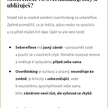
ubližuješ?
Stejně tak je snadné zaměnit overthinking za sebereflexi.
Zpětně promýšlíš, co jsi řekl/a, jakou reakci to vyvolalo
a co příště můžeš říct lépe. Opět to ale není totéž:
Sebereflexe
má
jasný záměr
– porozumět sobě
a poučit se z vlastních chyb. Pomáhá rozeznat emoce
a směřuje k laskavému
přijetí sebe sama
.
Overthinking
je nutkavý a únavný,
nesměřuje ke
změně
, je kritický a
sebezničující
, vede
k neustálému zpochybňování sebe sama.
Jeho
záměrem není růst, ale vyhnout se chybě
.