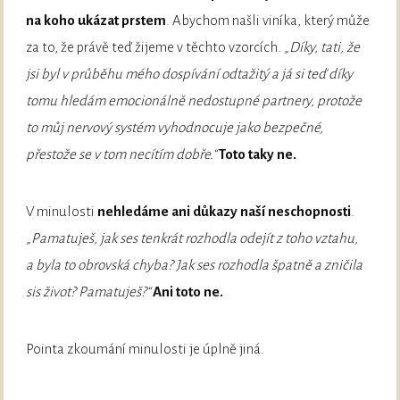
na koho ukázat prstem
. Abychom našli viníka, který může
za to, že právě teď žijeme v těchto vzorcích.
„Díky, tati, že
jsi byl v průběhu mého dospívání odtažitý a já si teď díky
tomu hledám emocionálně nedostupné partnery, protože
to můj nervový systém vyhodnocuje jako bezpečné,
přestože se v tom necítím dobře.“
Toto taky ne.
V minulosti
nehledáme ani důkazy naší neschopnosti
.
„Pamatuješ, jak ses tenkrát rozhodla odejít z toho vztahu,
a byla to obrovská chyba? Jak ses rozhodla špatně a zničila
sis život? Pamatuješ?“
Ani toto ne.
Pointa zkoumání minulosti je úplně jiná.