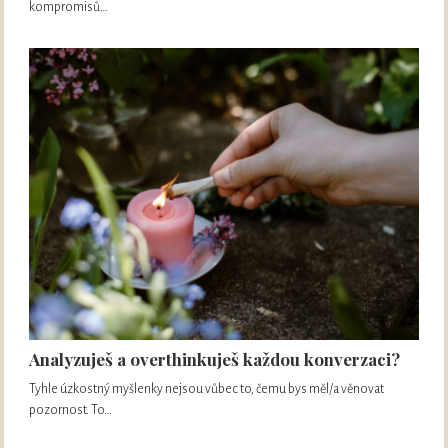
kompromisů…
Analyzuješ a overthinkuješ každou konverzaci?
Tyhle úzkostný myšlenky nejsou vůbec to, čemu bys měl/a věnovat
pozornost. To…