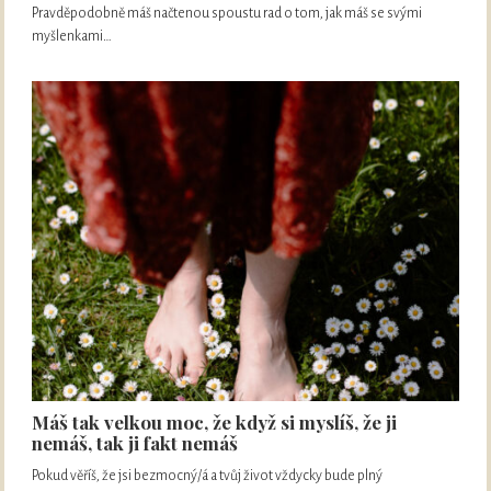
Pravděpodobně máš načtenou spoustu rad o tom, jak máš se svými
myšlenkami…
Máš tak velkou moc, že když si myslíš, že ji
nemáš, tak ji fakt nemáš
Pokud věříš, že jsi bezmocný/á a tvůj život vždycky bude plný