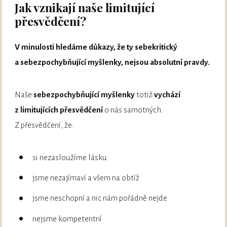
Jak vznikají naše limitující
přesvědčení?
V minulosti hledáme důkazy, že ty sebekritický
a sebezpochybňující myšlenky, nejsou absolutní pravdy.
Naše
sebezpochybňující myšlenky
totiž
vychází
z limitujících přesvědčení
o nás samotných.
Z přesvědčení, že:
si nezasloužíme lásku
jsme nezajímaví a všem na obtíž
jsme neschopní a nic nám pořádně nejde
nejsme kompetentní