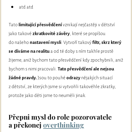
atd atd
Tato
limitující přesvědčení
vznikají nejčastěji v dětství
jako takové
zkratkovité závěry
, které se propíšou
do našeho
nastavení mysli
. Vytvoří takový
filtr, skrz který
se díváme na realitu
a od té doby s ním takhle prostě
žijeme, aniž bychom tato přesvědčení kdy zpochybnili, aniž
bychom s nimi pracovali.
Tato přesvědčení ale nejsou
žádné pravdy.
Jsou to pouhé
odrazy
nějakých situací
z dětství, ze kterých jsme si vytvořili takovéhle zkratky,
protože jako děti jsme to neuměli jinak.
Přepni mysl do role pozorovatele
a překonej
overthinking