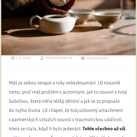
2.6. 2026
Věrka Motyčková
0 Komentářů
Máš za sebou terapie a roky sebezkoumání. Už rozumíš
tomu, proč máš problém s autoritami, jak to souvisí s tvojí
babičkou, která měla těžký dětství a jak se to propsalo
do tvýho života. Už chápeš, že tvůj úzkostný attachment
v partnerských vztazích souvisí s traumatickou událostí,
která se stala, když ti bylo jedenáct.
Tohle všechno už víš
,