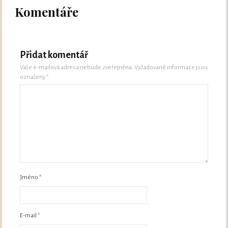
Komentáře
Přidat komentář
Vaše e-mailová adresa nebude zveřejněna.
Vyžadované informace jsou
označeny
*
Jméno
*
E-mail
*