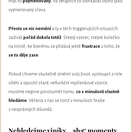
máš to
pojmenovaný
, na terapiích to odříkáváš skoro jako
vyjmenovaný slova.
Přesto se nic nemění
a ty v těch triggerujících situacích
zažíváš
pořád dokola totéž
. Stejný vzorec, stejné kolečko
na místě, ke kterému se přidává ještě
frustrace
z toho, že
se to děje zase
.
Pokud chceme skutečně změnit svůj život, vystoupit z role
oběti a opustit staré, nefunkční myšlenkové vzorce,
musíme nejprve porozumět tomu,
co v minulosti vlastně
hledáme
. Většina z nás se totiž v minulosti hrabe
z nesprávných důvodů.
Nehledejme viníky, „aha“ momenty