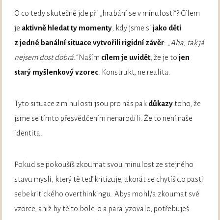
O co tedy skutečně jde při „hrabání se v minulosti“? Cílem
je
aktivně hledat ty momenty
, kdy jsme si
jako děti
z jedné banální situace vytvořili rigidní závěr
:
„Aha, tak já
nejsem dost dobrá.“
Naším
cílem je uvidět
, že je to
jen
starý myšlenkový vzorec
. Konstrukt, ne realita.
Tyto situace z minulosti jsou pro nás pak
důkazy
toho, že
jsme se tímto přesvědčením nenarodili. Že to není naše
identita.
Pokud se pokoušíš zkoumat svou minulost ze stejného
stavu mysli, který tě teď kritizuje, akorát se chytíš do pasti
sebekritického overthinkingu. Abys mohl/a zkoumat své
vzorce, aniž by tě to bolelo a paralyzovalo, potřebuješ