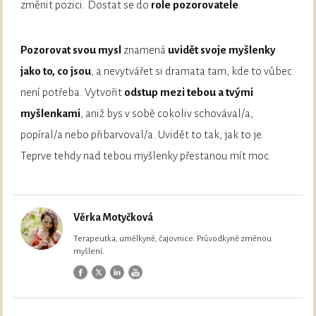
změnit pozici. Dostat se do
role pozorovatele
.
Pozorovat svou mysl
znamená
uvidět svoje myšlenky
jako to, co jsou
, a nevytvářet si dramata tam, kde to vůbec
není potřeba. Vytvořit
odstup mezi tebou a tvými
myšlenkami
, aniž bys v sobě cokoliv schovával/a,
popíral/a nebo přibarvoval/a. Uvidět to tak, jak to je.
Teprve tehdy nad tebou myšlenky přestanou mít moc.
Věrka Motyčková
Terapeutka, umělkyně, čajovnice. Průvodkyně změnou
myšlení.