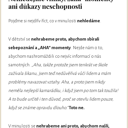
ani důkazy neschopnosti
Pojďme si nejdřív říct, co v minulosti
nehledáme
.
V dětství se
nehrabeme proto, abychom sbírali
sebepoznání a „AHA“ momenty
. Nejde nám o to,
abychom nashromáždili co nejvíc informací o nás
samotných.
„Aha, takže protože jsem tenkrát ve škole
zažívala šikanu, jsem teď nedůvěřivá vůči lidem a mám
problémy navazovat vztahy. Aha, a proto jsem nikdy
neměla nejlepší kamarádku, i když jsem po tom tak toužila!
A to bude určitě i ten důvod, proč se otevřu lidem pouze,
když se známe opravdu dlouho.“
Toto ne.
V minulosti se
nehrabeme ani proto, abychom našli,